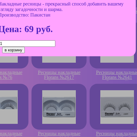
Накладные ресницы - прекрасный способ добавить вашему
взгляду загадочности и шарма.
накладные
Ресницы накладные
Ресницы накладны
Производство: Пакистан
es №38
Farres №46
Farres №74
Цена:
69
руб.
накладные
Ресницы накладные
Ресницы накладны
es №76
Florans №2617
Florans №2641
(2шт+клей)
(2шт+клей)
накладные
Ресницы накладные
Ресницы накладны