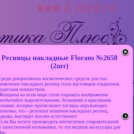
Ресницы накладные Florans №2658
(2шт)
Среди декоративных косметических средств для глаз
лата и доставка
Обратная связь
Отзывы
Фот
появление накладных ресниц стало настоящим открытием,
чудесным новшеством.
Женщины во всем мире стали поражать воображение
необычайно выразительными, большими и красивыми
глазами, которые притягивают взгляды окружающих.
Конечно, это – результат ношения накладных ресниц,
однако, выглядит вполне естественно!
Если Вы хотите производить впечатление очаровательной
и таинственной незнакомки, то эти модные аксессуары для
Вас.