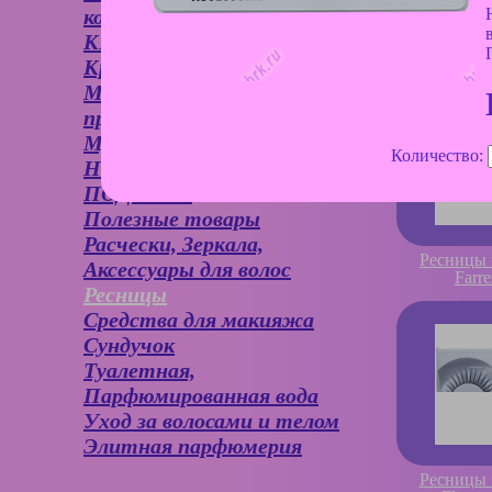
кошельки
КРАСКА ДЛЯ ВОЛОС
Ресницы 
Farr
Крема для лица и глаз
Маникюрные
принадлежности
Мужская косметика
Количество:
НОВИНКИ
ПОДАРКИ
Полезные товары
Расчески, Зеркала,
Ресницы 
Аксессуары для волос
Farr
Ресницы
Средства для макияжа
Сундучок
Туалетная,
Парфюмированная вода
Уход за волосами и телом
Элитная парфюмерия
Ресницы 