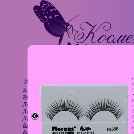
Новости
О компании
Оптовикам
Оп
БАНЯ
1
ВСЕ ДЛЯ ДОМА
Декоративная Косметика
Детские товары
Дизайн для ногтей
Колготки, носочки
Косметички, сумочки,